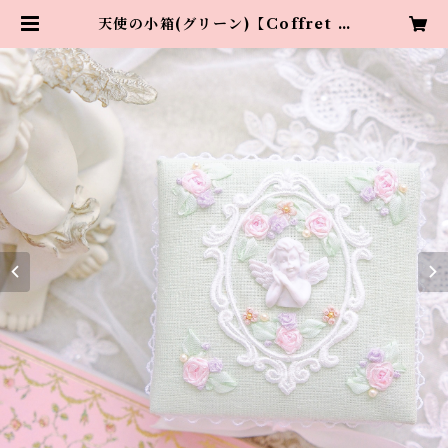
天使の小箱(グリーン)【Coffret A
nge】 | Chicotelier