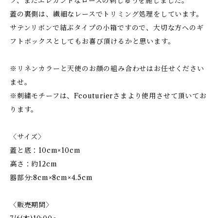
フ、またエレガントなローズの刺しゅうを施しました。
蓋の裏側は、繊細なレースでトリミング処理をしています。
サテンリボンで結ぶタイプの小箱ですので、大切な方へのギ
フトボックスとしてもお喜び頂けるかと思います。
※リネンカラーと天使のお顔の組み合わせはお任せください
ませ。
※刺繍モチーフは、Fcouturierさまより使用させて頂いてお
ります。
〈サイズ〉
蓋と底：10cm×10cm
高さ：約12cm
器部分:8cm×8cm×4.5cm
〈販売期間〉